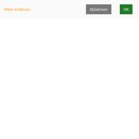
Mehr erfahren
Ablehnen
OK
SEFO Bremerhaven
Friedrich-Ebert-Straße 33
27570 Bremerhaven
0471 590-3810
0471 590-3811
sefo@magistrat.bremerhaven.de
Cookie Einstellungen