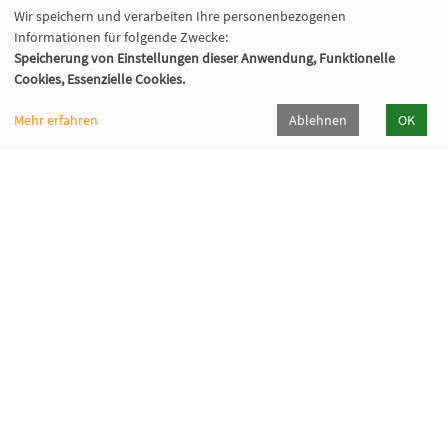
Wir speichern und verarbeiten Ihre personenbezogenen
Informationen für folgende Zwecke:
Speicherung von Einstellungen dieser Anwendung, Funktionelle
Cookies, Essenzielle Cookies.
Mehr erfahren
Ablehnen
OK
SEFO Bremerhaven
Friedrich-Ebert-Straße 33
27570 Bremerhaven
0471 590-3810
0471 590-3811
sefo@magistrat.bremerhaven.de
Cookie Einstellungen
© 2026 Kufer Software GmbH