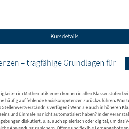
Kursdetails
nzen – tragfähige Grundlagen für
igkeiten im Mathematiklernen können in allen Klassenstufen bei 
e häufig auf fehlende Basiskompetenzen zurückzuführen. Was tu
s Stellenwertverständnis verfügen? Wenn sie auch in höheren Kl
seins und Einmaleins nicht automatisiert haben? In der Verans
ebungen diskutiert, u. a. auch spielerisch oder digital, um das
eiche Anwendung zu sichern. Offene und flexible Lernangebote spiel