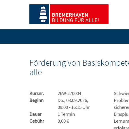
Förderung von Basiskompete
alle
Kursnr.
26W-270004
Schwier
Beginn
Do., 03.09.2026,
Problem
09:00 - 16:15 Uhr
sichere
Dauer
1 Termin
Einsplu
Gebühr
0,00 €
Lernumg
erfolgr