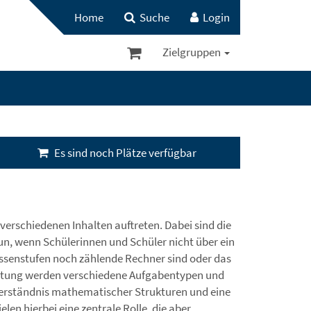
Home
Suche
Login
Zielgruppen
Es sind noch Plätze verfügbar
verschiedenen Inhalten auftreten. Dabei sind die
n, wenn Schülerinnen und Schüler nicht über ein
assenstufen noch zählende Rechner sind oder das
taltung werden verschiedene Aufgabentypen und
 Verständnis mathematischer Strukturen und eine
en hierbei eine zentrale Rolle, die aber