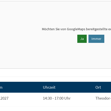
Möchten Sie von
GoogleMaps
bereitgestellte e
Ja
Immer
m
Uhrzeit
Ort
.2027
14:30 - 17:00 Uhr
Theodor-