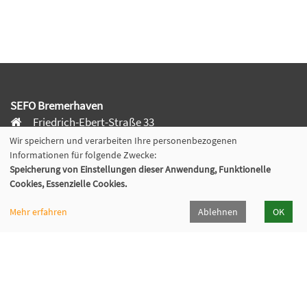
SEFO Bremerhaven
Friedrich-Ebert-Straße 33
27570 Bremerhaven
Wir speichern und verarbeiten Ihre personenbezogenen
0471 590-3810
Informationen für folgende Zwecke:
Speicherung von Einstellungen dieser Anwendung, Funktionelle
0471 590-3811
Cookies, Essenzielle Cookies.
sefo@magistrat.bremerhaven.de
Mehr erfahren
Ablehnen
OK
Cookie Einstellungen
© 2026 Kufer Software GmbH