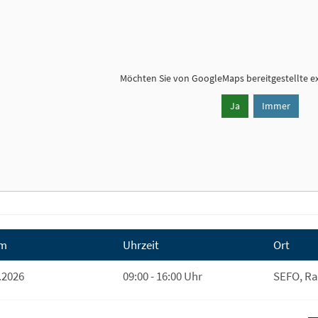
Möchten Sie von
GoogleMaps
bereitgestellte e
Ja
Immer
m
Uhrzeit
Ort
.2026
09:00 - 16:00 Uhr
SEFO, R