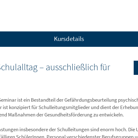
Kursdetails
hulalltag – ausschließlich für
Seminar ist ein Bestandteil der Gefährdungsbeurteilung psychisc
 ist konzipiert für Schulleitungsmitglieder und dient der Erheb
end Maßnahmen der Gesundheitsförderung zu entwickeln.
astungen insbesondere der Schulleitungen sind enorm hoch. Di
fälligen SchülerInnen, Personal verschiedenster Berufsgruppen u