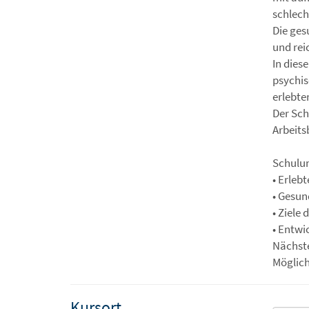
schlech
Die ges
und rei
In dies
psychis
erlebte
Der Sch
Arbeits
Schulun
• Erleb
• Gesun
• Ziele
• Entw
Nächst
Möglich
Kursort